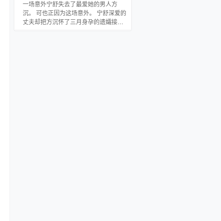
出了一条信息： 【三十年河东，三十年
一场意外宁舒失去了最爱她的男人方
河西，莫欺少年穷！】 然后它离家出走
沉。 可也正因为这场意外。 宁舒深爱的
了。 我追出去喊：“还回家吃饭吗？！”
丈夫却把方沉怀了三月身孕的遗孀接到
小僵尸不语，只是一味向前。 我低头看
家中，要求她亲自照顾。 这遗孀正是她
技能栏—— 【僵尸，状态：离家
丈夫的白月光！ 而傅言深不知道的是，
他不屑一顾的妻子宁舒刚好也怀上他的
孩子。 失望不断积压，最终压垮了宁
舒。 “傅言深，离婚吧。” 傅言深从不以
为然，以为她只是闹大小姐脾气。 可是
后来他发现，她似乎真的失望透顶了。
那刻傅言深才意识到，有一道光早就住
进了他心里