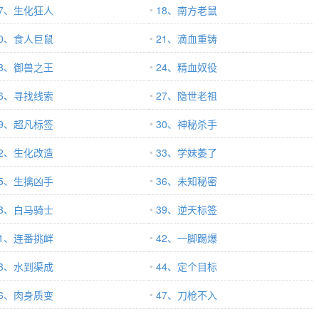
17、生化狂人
18、南方老鼠
20、食人巨鼠
21、滴血重铸
23、御兽之王
24、精血奴役
26、寻找线索
27、隐世老祖
29、超凡标签
30、神秘杀手
32、生化改造
33、学妹萎了
35、生擒凶手
36、未知秘密
38、白马骑士
39、逆天标签
41、连番挑衅
42、一脚踢爆
43、水到渠成
44、定个目标
46、肉身质变
47、刀枪不入