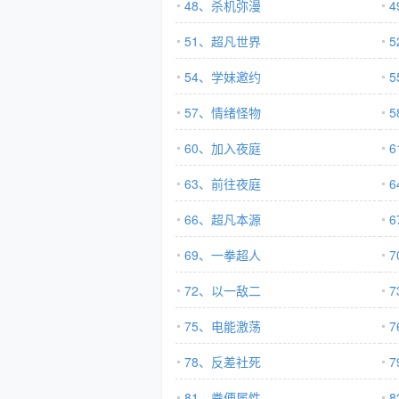
48、杀机弥漫
51、超凡世界
54、学妹邀约
57、情绪怪物
60、加入夜庭
63、前往夜庭
66、超凡本源
69、一拳超人
72、以一敌二
75、电能激荡
78、反差社死
81、粪便属性