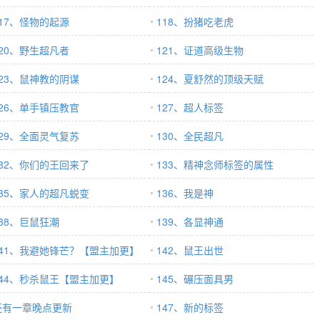
117、怪物的起源
118、扮猪吃老虎
120、野生超凡者
121、证道高级生物
123、鼠神教的阴谋
124、夏舒然的顶级天赋
126、单手镇压教官
127、超人标签
129、全面灵气复苏
130、全民超凡
132、你们的王回来了
133、精神念师标签的属性
135、家人的超凡蜕变
136、我是神
138、巨鼠狂潮
139、各显神通
141、我避她锋芒？【盟主加更】
142、鼠王出世
144、秒杀鼠王【盟主加更】
145、碾压面具男
还有一章晚点更新
147、新的标签