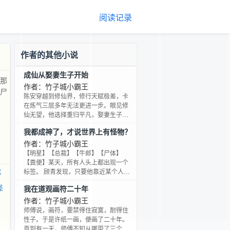
阅读记录
作者的其他小说
成仙从娶妻生子开始
，那
作者：竹子城小霸王
为尸
陈安穿越到修仙界，修行天赋极差，卡
在炼气三层多年无法更进一步。眼见修
仙无望，他选择重归平凡，娶妻生子，
享天伦之乐。结果成亲当晚，却连夜重
我都成神了，才说世界上有怪物？
返仙途。因为他惊喜地发现，娶妻生子
竟然就是自己的成仙之道，能直接少走
作者：竹子城小霸王
几千年弯路。
【明星】【总裁】【牛郎】【尸体】
【粪便】某天，所有人头上都出现一个
都
标签。 顾青发现，只要他靠近某个人，
那他未来的走向就会往这人的标签靠
怪
我在道观画符二十年
拢。 靠近【明星】标签的人，他会成为
明星。靠近【尸体】标签的人，他会成
作者：竹子城小霸王
为尸体。 正当他纠结自己要当财富自由
师傅说，画符，要禁得住寂寞，耐得住
的资本家，还是权势滔天的政治家时。
性子。于是许纸一画，便画了二十年。
一个【神明】标签的女生从他身前缓缓
直到有一天，师傅不知从哪带了三个小