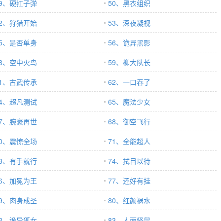
49、硬扛子弹
50、黑衣组织
52、狩猎开始
53、深夜凝视
55、是否单身
56、诡异黑影
58、空中火鸟
59、柳大队长
61、古武传承
62、一口吞了
64、超凡测试
65、魔法少女
67、腕豪再世
68、御空飞行
70、震惊全场
71、全能超人
73、有手就行
74、拭目以待
76、加冕为王
77、还好有挂
79、肉身成圣
80、红颜祸水
82、诡异狐女
83、人面怪鼠