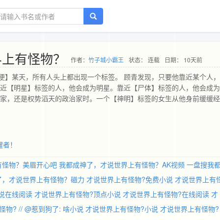
界上有怪物？
作者：
竹子城小霸王
状态： 连载
日期： 10天前
便】某天，所有人头上都出现一个标签。 顾青发现，只要他靠近某个人
靠近【明星】标签的人，他会成为明星。靠近【尸体】标签的人，他会成
本家，还是权势滔天的政治家时。一个【神明】标签的女生从他身前缓缓经
醒者！
有怪物？美眉开心吧
我都成神了，才说世界上有怪物？AK视频
一盘搜我
了，才说世界上有怪物？磁力
才说世界上有怪物?免费小说
才说世界上有
小说在线阅读
才说世界上有怪物?顶点小说
才说世界上有怪物?在线阅读
才
物? // @惹到狗了: 啥小说
才说世界上有怪物?小说
才说世界上有怪物?