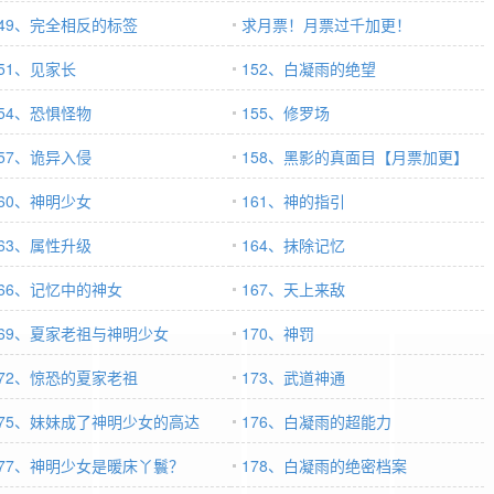
149、完全相反的标签
求月票！月票过千加更！
151、见家长
152、白凝雨的绝望
154、恐惧怪物
155、修罗场
157、诡异入侵
158、黑影的真面目【月票加更】
160、神明少女
161、神的指引
163、属性升级
164、抹除记忆
166、记忆中的神女
167、天上来敌
169、夏家老祖与神明少女
170、神罚
172、惊恐的夏家老祖
173、武道神通
175、妹妹成了神明少女的高达
176、白凝雨的超能力
177、神明少女是暖床丫鬟？
178、白凝雨的绝密档案