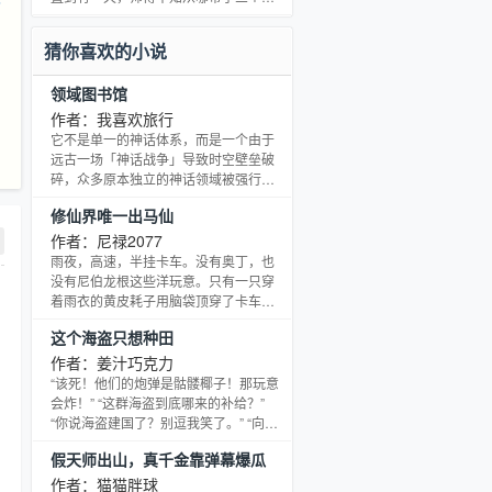
了
经过。
师妹回来，这让他原本宁静祥和的画符
生活忽然一下就变得奇怪了起来。
猜你喜欢的小说
领域图书馆
作者：我喜欢旅行
它不是单一的神话体系，而是一个由于
远古一场「神话战争」导致时空壁垒破
碎，众多原本独立的神话领域被强行拼
接在一起的「缝合世界」。 在这个世界
修仙界唯一出马仙
里，不同神话体系的力量相互碰撞、融
合、压制，形成了一个等级森严、危机
作者：尼禄2077
四伏的奇幻宇宙。
雨夜，高速，半挂卡车。没有奥丁，也
没有尼伯龙根这些洋玩意。只有一只穿
着雨衣的黄皮耗子用脑袋顶穿了卡车的
车胎。 一人一鼠就这样在车祸中双双殒
这个海盗只想种田
命，最后一起穿越。穿越后，周离才发
现这玩意压根就不是所谓的黄皮耗子。
作者：姜汁巧克力
——这是一只黄大仙。然后，黄大仙对
“该死！他们的炮弹是骷髅椰子！那玩意
周离发出了邀请。 “为了活命，成为出马
会炸！” “这群海盗到底哪来的补给？”
仙吧。”
“你说海盗建国了？别逗我笑了。” “向您
致敬，伟大的冥海之主。”……林奇扛着
假天师出山，真千金靠弹幕爆瓜
锄头看着海盗船上的菜园子，脸上露出
了老农一样的笑容。 别人打生打死和他
作者：猫猫胖球