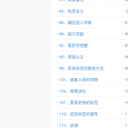
84：标签含义
86、碾压鼠人学妹
89、超凡奖励
92、夏舒然觉醒
95、滴血认主
98、武圣标签的触发方式
101、披着人皮的怪物
104、吞噬进化
107、夏家老祖的标签
110、武圣标签的属性
113、武神