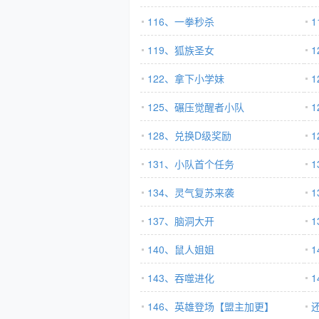
116、一拳秒杀
119、狐族圣女
122、拿下小学妹
125、碾压觉醒者小队
128、兑换D级奖励
131、小队首个任务
134、灵气复苏来袭
137、脑洞大开
140、鼠人姐姐
143、吞噬进化
146、英雄登场【盟主加更】