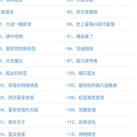
上架感言
85、你才是猎物
87、大战一触即发
88、史上最强vs现代最强
90、镜中怪物
91、爆装备了
93、夏舒然的新标签
94、坦诚相待
96、灭世魔头
97、超凡掠夺者
99、狐女的标签
100、碾压狐女
102、顾青的特殊体质
103、最特别的超凡接触者
105、拜访夏家老祖
106、标签属性质变
108、夏家老祖的天赋
109、觉醒武魂
111、绝世天才
112、迎来进化
114、狐女偷家
115、神明降世