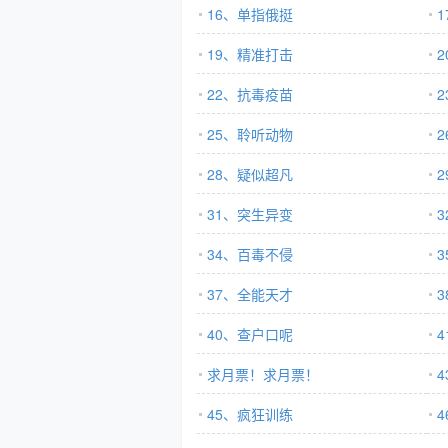
16、单指俄挺
19、精准打击
22、抗毒疫苗
25、聆听动物
28、疑似超凡
31、突生异变
34、百毒不侵
37、全能天才
40、查户口呢
求月票！求月票！
45、疯狂训练