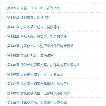
第139章 全新一代BJ212，质的飞跃
第140章 红利来袭，忙到飞起
第141章 小江改装厂成立，排队等车
第142章 喜从天降，有实力，机会自然多
第143章 身家倍增，五道营零部件厂的新目标
第144章 全新的机会，成功试制
第145章 跨时代的管理方案，小作坊也可以很先进
第146章 实在是太顺了！走一步看三步
第147章 华夏第一辆国产桑塔纳，抛锚了！
第148章 放长线钓大鱼，但是钱也不能太少
第149章 神车桑塔纳，必须每个人都会修