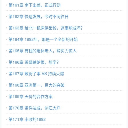
第161章 南下出差，正式行动
第162章 快速发展，今时不同往日
第163章 给北一机床供齿轮，这事能成吗？
第164章 1992年，那是一个全新的开始
第165章 有钱的退休老人，购买力惊人
第166章 羡慕嫉妒恨，想学？
第167章 敷衍了事 VS 持续火爆
第168章 亚洲第一，巨大的突破
第169章 天价的合作方案
第170章 条件达成，创汇大户
第171章 丰收的1992