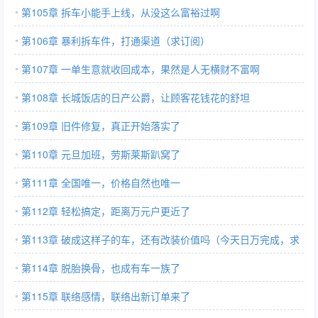
第105章 拆车小能手上线，从没这么富裕过啊
第106章 暴利拆车件，打通渠道（求订阅）
第107章 一单生意就收回成本，果然是人无横财不富啊
第108章 长城饭店的日产公爵，让顾客花钱花的舒坦
第109章 旧件修复，真正开始落实了
第110章 元旦加班，劳斯莱斯趴窝了
第111章 全国唯一，价格自然也唯一
第112章 轻松搞定，距离万元户更近了
第113章 破成这样子的车，还有改装价值吗（今天日万完成，求
订阅）
第114章 脱胎换骨，也成有车一族了
第115章 联络感情，联络出新订单来了