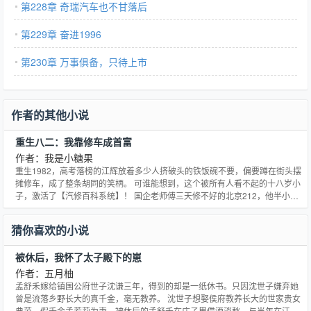
第228章 奇瑞汽车也不甘落后
第229章 奋进1996
第230章 万事俱备，只待上市
作者的其他小说
重生八二：我靠修车成首富
作者：我是小糖果
重生1982，高考落榜的江辉放着多少人挤破头的铁饭碗不要，偏要蹲在街头摆
摊修车，成了整条胡同的笑柄。 可谁能想到，这个被所有人看不起的十八岁小
子，激活了【汽修百科系统】！ 国企老师傅三天修不好的北京212，他半小时
手到病除；全城没人敢碰的进口丰田皇冠，他闭着眼都能找到故障根源。 一把
扳手，一个路边摊，硬是成了日进斗金的汽修大佬！改装扬名，建厂造车，当
猜你喜欢的小说
同行还在抢维修订单时，江辉的国产车，已经驶向了全
被休后，我怀了太子殿下的崽
作者：五月柚
孟舒禾嫁给镇国公府世子沈谦三年，得到的却是一纸休书。只因沈世子嫌弃她
曾是流落乡野长大的真千金，毫无教养。 沈世子想娶侯府教养长大的世家贵女
典范，假千金孟若莉为妻。被休后的孟舒禾在庄子里借酒消愁，与当年在江南