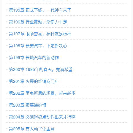
第195章 正式下线，一代神车来了
第196章 行业震动，杀伤力十足
第197章 眼睛雪亮，标杆就是标杆
第198章 长安汽车，下定新决心
第199章 长城汽车的新动作
第200章 1995年的春天，充满希望
第201章 火爆的经销商门店
第202章 匪夷所思的场景，越来越多
第203章 羡慕嫉妒恨
第204章 必须得搞点动作出来才行啊
第205章 有人动了歪主意