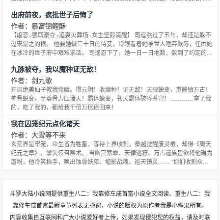
下的棋局产生天定的命运纠缠，锦帆为笺一的命星之主，笺一是锦帆命定的劫
出府前夜，疯批世子后悔了
数，是守护还是渡劫，是与命运抗衡，还是顺天应时？ 星辰元神降世便为乱
世，生于乱，长于安，终于叛。看双核仙君如何将龙崽崽养育成自己
作者：暴富锦鲤酥
【虐恋+强取豪夺+追妻火葬场+女主坚毅清醒】 司遥熬过了五年，却还是躲不
过宋棠之的恨。 他要她做三十日的侍妾，冷眼看着她被世人唾弃欺辱，任由她
在冰冷的世子府中艰难求活。 司遥忍下了，她一日一日地数，数到了约定的最
后一日。 出府前夜，他后悔了。 他说：“司遥，你留在府中，我保你一世无
九脉被夺，我以魔种证无敌！
忧。” 呵，无忧？ 五年里的日日夜夜，她对他的期待早已磨灭殆尽，她凭什么
信他？ 她只信自己！ 后来，宋棠之坐在轮椅上求
作者：剑九歌
开局绝美仙子教我修魔。得元阴！收魔种！证无敌！天眼蜕变，重瞳镇万古！
神骨蜕变，至尊骨力压诸天！霸体蜕变，苍天霸体破碎苍穹！…………拿了我
的，吃了我的，都给我千倍万倍还回来！
我在囚笼纪元点化诸天
作者：大雪等不来
玄荒界是牢笼，众生皆为牲畜，等待上界收割。秦越觉醒废灵根，却得《周天
纪元之章》，掌失传召唤术。 当幽冥索命、天律巡狩、万古遗族皆欲将他碾为
齑粉，他冷笑抬手，唤出蚀骨妖藤、墟影战魂、巡天镜灵…… “你们收割众
生？我便召唤诸天，掀了这末日棋盘！”
斗罗大陆小说网提供重生八二：我靠修车成首富小说全文阅读、重生八二：我
靠修车成首富最新章节列表无弹窗，小说的版权为原作者我是小糖果所有。
内容收集自互联网和广大小说爱好者上传，如果发现侵犯您的权益，请及时联