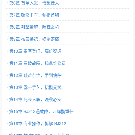
第6章 首单入账，情赴佳人
第7章 赌修卡车，剑指首钢
第8章 引擎拆解，暗藏玄机
第9章 布票换裙，钢笔寄情
第10章 贵客登门，高价疑虑
第11章 看破故障，稳拿维修费
第12章 疑难杂症，手到病除
第13章 露一手艺，招揽元武
第14章 兄长入职，晚秋心安
第15章 BJ212遇故障，江辉揽重任
第16章 专业操作，拆解 BJ212