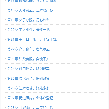
第17章 故障根除，五金厂结新缘
第18章 天才初显，江辉收高徒
第19章 父子心照，初心如磐
第20章 美人相伴，奢侈一把
第21章 宰可口可乐，五十铃 TXD
第22章 高价修车，底气尽显
第23章 江父信服，自愧不如
第24章 可口饭菜，悠闲修车
第25章 腰包鼓了，保修政策
第26章 江辉收徒，好处多多
第27章 街道租房，个体户登记
第28章 共游香山，享美好生活