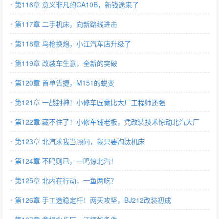
第116章 意义非凡的CA10B，新钱途来了
第117章 二手机床，向新路线进击
第118章 鸟枪换炮，小江汽车店升级了
第119章 改装车生意，全新的突破
第120章 首单告捷，M151的蜕变
第121章 一战封神！小修车匠竟比大厂工程师还强
第122章 藏不住了！小修车铺老板，凭改装技术惊动北汽大厂
第123章 北汽求我当顾问，我只要淘汰机床
第124章 不鸣则已，一鸣惊北汽！
第125章 北内在行动，一鱼两吃？
第126章 手工造稳定杆！两天攻坚，BJ212改装初成