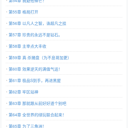
第54章 我避他锋芒？
第55章 格局打开
第56章 以凡人之智，诛超凡之挂
第57章 珍贵的永远不是钻石。
第58章 主宰点大丰收
第59章 真·杀猪盘（为不息哥加更）
第60章 效果逆天的满值气运！
第61章 极品S到手，再进黑屋
第62章 牢区站神
第63章 那就跟从前好好道个别吧
第64章 全世界的绿玩联合起来！
第65章 为了三角洲！