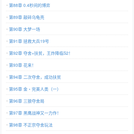
第88章 0.4秒间的博弈
第89章 敲碎乌龟壳
第90章 大梦一场
第91章 拯救大兵19号
第92章 夺舍+扶贫，王炸降临S2！
第93章 花来！
第94章 二次夺舍，成功扶贫
第95章 金・完美人类（一）
第96章 三狼夺舍局
第97章 黑鹰战神又一力作！
第98章 不正宗夺舍玩法