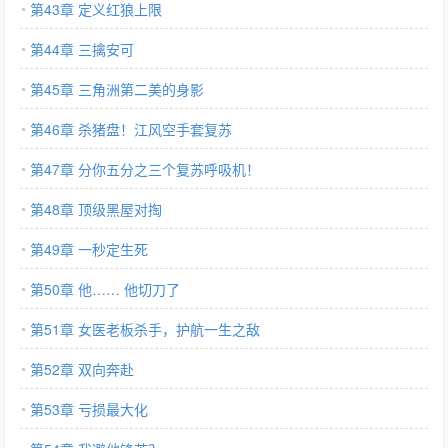
第43章 定义红狼上限
第44章 三擒安可
第45章 三角洲第二美的身影
第46章 杀猪盘！江风空手套复苏
第47章 分你五分之三个复苏呼吸机！
第48章 顶级黑屋对掏
第49章 一秒定生死
第50章 他…… 他切刀了
第51章 女医老板杀手，护航一生之敌
第52章 双向奔赴
第53章 亏损最大化