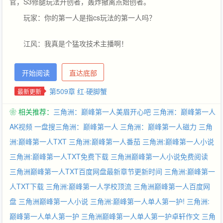
官，S3修腿玩法开创者，轰炸撤离点始创者。
玩家：你的第一人是指cs玩法的第一人吗？
江风：我真是个猛攻技术主播啊！
开始阅读
直达底部
第509章 红·硬脚蟹
最新更新
❀ 相关推荐：
三角洲：巅峰第一人美眉开心吧
三角洲：巅峰第一人
AK视频
一盘搜三角洲：巅峰第一人
三角洲：巅峰第一人磁力
三角
洲:巅峰第一人TXT
三角洲:巅峰第一人番茄
三角洲:巅峰第一人小说
三角洲:巅峰第一人TXT免费下载
三角洲巅峰第一人小说免费阅读
三角洲巅峰第一人TXT百度网盘最新章节更新时间
三角洲:巅峰第一
人TXT下载
三角洲:巅峰第一人学校顶流
三角洲巅峰第一人百度网
盘
三角洲巅峰第一人小说
三角洲:巅峰第一人单人第一护!
三角洲:
巅峰第一人单人第一护
三角洲巅峰第一人单人第一护卓轩作文
三角