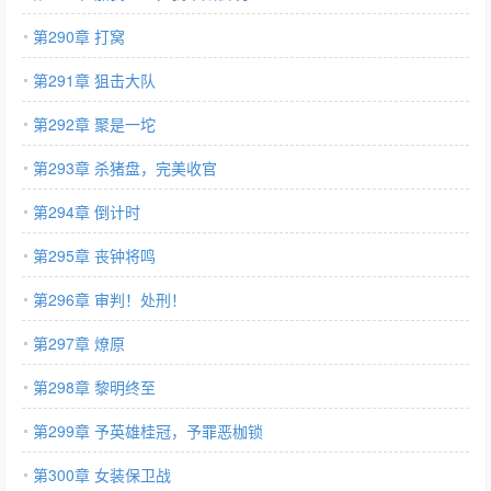
第290章 打窝
第291章 狙击大队
第292章 聚是一坨
第293章 杀猪盘，完美收官
第294章 倒计时
第295章 丧钟将鸣
第296章 审判！处刑！
第297章 燎原
第298章 黎明终至
第299章 予英雄桂冠，予罪恶枷锁
第300章 女装保卫战