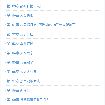
第189章 封神！第一人！
第190章 人类极限
第191章 校园搜打撤（感谢Jesuis乔治大佬加更）
第192章 现实外挂
第193章 尊师江风
第194章 大义灭亲
第195章 我先撤了
第196章 大大大红局
第197章 黑室混烟大法
第198章 两桶油
第199章 鼠鼠蹭清图队飞升？