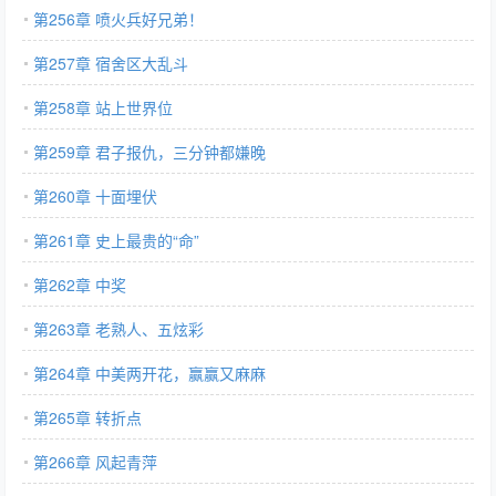
第256章 喷火兵好兄弟！
第257章 宿舍区大乱斗
第258章 站上世界位
第259章 君子报仇，三分钟都嫌晚
第260章 十面埋伏
第261章 史上最贵的“命”
第262章 中奖
第263章 老熟人、五炫彩
第264章 中美两开花，赢赢又麻麻
第265章 转折点
第266章 风起青萍