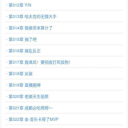
第312章 Y/N
第313章 哈夫克的无情大手
第314章 我被资本算计了
第315章 捐了吧
第316章 拨乱反正
第317章 我逸风！要彻底打死挂狗！
第318章 女装
第319章 直播圈神
第320章 老娘天生丽质
第321章 成都必吃榜榜一
第322章 金·音乐卡得了MVP