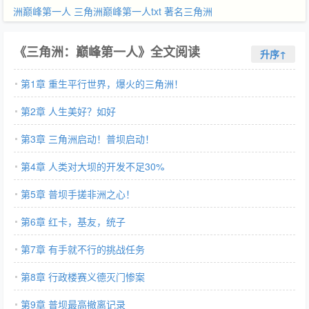
洲巅峰第一人
三角洲巅峰第一人txt
著名三角洲
《三角洲：巅峰第一人》全文阅读
升序↑
第1章 重生平行世界，爆火的三角洲！
第2章 人生美好？如好
第3章 三角洲启动！普坝启动！
第4章 人类对大坝的开发不足30%
第5章 普坝手搓非洲之心！
第6章 红卡，基友，统子
第7章 有手就不行的挑战任务
第8章 行政楼赛义德灭门惨案
第9章 普坝最高撤离记录