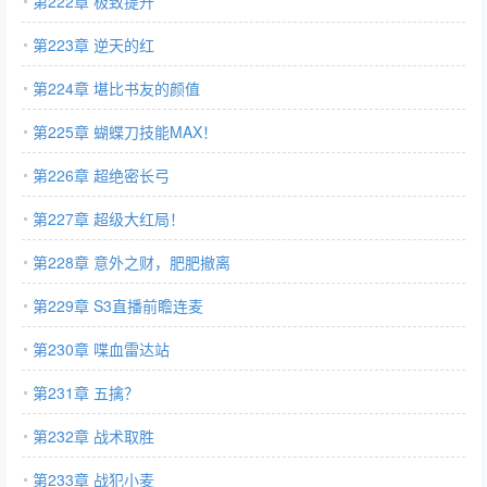
第222章 极致提升
第223章 逆天的红
第224章 堪比书友的颜值
第225章 蝴蝶刀技能MAX！
第226章 超绝密长弓
第227章 超级大红局！
第228章 意外之财，肥肥撤离
第229章 S3直播前瞻连麦
第230章 喋血雷达站
第231章 五擒？
第232章 战术取胜
第233章 战犯小麦