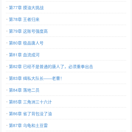
第77章 摸油大挑战
第78章 王者归来
第79章 这账号强度高
第80章 极品唐人号
第81章 血流成河
第82章 已经不是普通的唐人了，必须重拳出击
第83章 缉私大队长——老曹！
第84章 落地二员
第85章 三角洲三十六计
第86章 省了背包没了油
第87章 乌龟和土豆雷