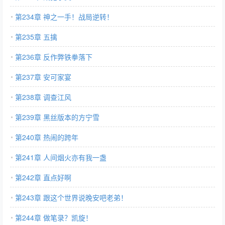
第234章 神之一手！战局逆转！
第235章 五擒
第236章 反作弊铁拳落下
第237章 安可家宴
第238章 调查江风
第239章 黑丝版本的方宁雪
第240章 热闹的跨年
第241章 人间烟火亦有我一盏
第242章 直点好啊
第243章 跟这个世界说晚安吧老弟！
第244章 做笔录？凯旋！