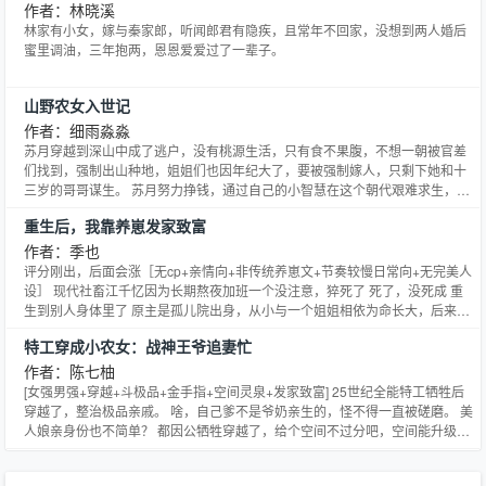
作者：林晓溪
林家有小女，嫁与秦家郎，听闻郎君有隐疾，且常年不回家，没想到两人婚后
蜜里调油，三年抱两，恩恩爱爱过了一辈子。
山野农女入世记
作者：细雨淼淼
苏月穿越到深山中成了逃户，没有桃源生活，只有食不果腹，不想一朝被官差
们找到，强制出山种地，姐姐们也因年纪大了，要被强制嫁人，只剩下她和十
三岁的哥哥谋生。 苏月努力挣钱，通过自己的小智慧在这个朝代艰难求生，好
在已是太平盛世，不再遭受战乱的威胁，虽没有传说中的大富大贵，但也有拼
重生后，我靠养崽发家致富
命挣下的小富即安。 还有隔壁邻居家的小哥，你这心思有些明显哦。两个同样
无父无母，艰难求生的小孩，如何一步一个脚印慢慢过上小康生
作者：季也
评分刚出，后面会涨［无cp+亲情向+非传统养崽文+节奏较慢日常向+无完美人
设］ 现代社畜江千忆因为长期熬夜加班一个没注意，猝死了 死了，没死成 重
生到别人身体里了 原主是孤儿院出身，从小与一个姐姐相依为命长大，后来姐
姐车祸去世留下了一个孩子，原主拿着姐姐的赔偿金，把孩子放在了孤儿院，
特工穿成小农女：战神王爷追妻忙
十几年后原主去世，江千忆穿了过来 …… 道德水平较高的江千忆最后还是无法
置身事外，找到了姐姐的孩子开始抚养 后来因为
作者：陈七柚
[女强男强+穿越+斗极品+金手指+空间灵泉+发家致富] 25世纪全能特工牺牲后
穿越了，整治极品亲戚。 啥，自己爹不是爷奶亲生的，怪不得一直被磋磨。 美
人娘亲身份也不简单？ 都因公牺牲穿越了，给个空间不过分吧，空间能升级不
过分吧。 救了个大美人咋还被赖上了 娘子，三十万大军就要断粮了，怎么办，
某王爷吃软饭还挺香