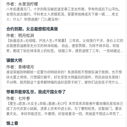
作者：水里泡柠檬
八年前遭遇灭门，十岁的陈羽被武道至尊三圣女所救，学有所成后下山寻仇。
本想先退去婚约，不料老丈人求婿若渴，誓要将他捧成天下第一婿……老丈
人：什么？ 你想退婚？门儿都没有！
合约到期，女总裁想假戏真做
作者：明月松涧
【执着追夫+无绿帽，开挂人生+不窝囊】 三年前，父母强行干涉，身价上亿的
总裁唐若涵跟身无分文的林泽结婚。 自此，唐家赘婿，为财不择手段，软饭
男，都成了贴在林泽身上的标签。 结婚三年，唐若涵恨了三年。 一张结婚证毁
了唐若涵的生活，也隔绝了她心中的爱情。 面对林泽的付出及照顾，唐若涵嗤
镇御大明
之以鼻。 三年过后，林泽坚决离婚，唐若涵心中疑惑愈发浓烈。 不为美色，不
为金钱，坚持三年有名无实的婚姻，他，到底为了什
作者：青峰啸月
谁说穿越到明朝就一定要为顷明续命的？朱游简既不想挽狂澜于既倒，也不想
扶大厦之将倾，只想摆烂躺平，好生享受大明最后的国祚，然后自挂东南枝！
不对啊，既然朕这个皇帝都特喵的选好歪脖子树了，那你们这些臣子凭什么舒
舒服服的等着换主子？ 就算朕要自挂东南枝，那也得让你们先下去给朕探路！
带着异能穿乱世，我成开国女帝了
作者：七叶参
【重生+虐渣+大女主+异能+基建+无CP】末世双系异能者叶蓁自爆后发现自己
成了古代农家小姑娘，渣爹上京考中进士后，为了攀附权贵，另娶高门，要杀
妻灭女。 幸好异能还在，叶蓁想，好容易重活一回，死她是不想这么早死了，
那她还是先孝死他们为敬吧。 还有，这朝代马上要进入乱世了，叶蓁决定赶紧
锦上春
建个基地保护好娘亲。 咦?这基地建着建着，我怎么成开国女帝了？