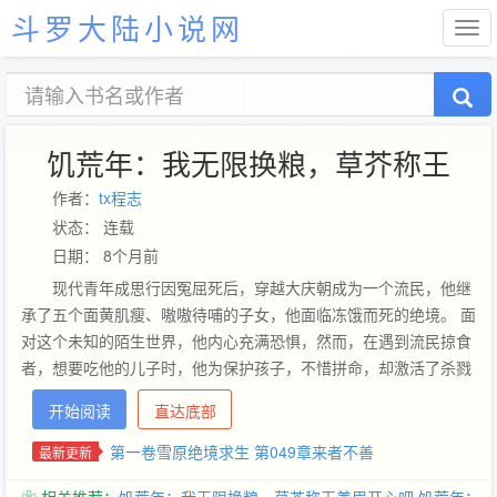
斗罗大陆小说网
饥荒年：我无限换粮，草芥称王
作者：
tx程志
状态： 连载
日期： 8个月前
现代青年成思行因冤屈死后，穿越大庆朝成为一个流民，他继
承了五个面黄肌瘦、嗷嗷待哺的子女，他面临冻饿而死的绝境。 面
对这个未知的陌生世界，他内心充满恐惧，然而，在遇到流民掠食
者，想要吃他的儿子时，他为保护孩子，不惜拼命，却激活了杀戮
系统……前世因救人而死，今生却要靠杀戮求生。 那又怎样？在这
开始阅读
直达底部
人吃人的世道，仁慈救不了孩子，也救不了自己。既然躲不过，那
就杀出一条血路，带着孩子们活下去……
第一卷雪原绝境求生 第049章来者不善
最新更新