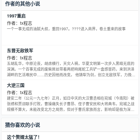
作者的其他小说
1997重启
作者：tx程志
一个一事无成的油腻大叔，重回1997。????进入商界，卷土重来的故事
东晋无敌铁军
作者：tx程志
五胡乱华，中原沦丧，胡虏横行，天灾人祸，华夏文明第一次步入黑暗无底的
深渊。一个百事无成的废柴屌丝带着两把响尾蛇工兵铲一盒感冒药，来到洪泽
湖畔的乞活难民中……历史因他而改变。 他铸犁为剑，创立无敌铁军，力挽狂
澜，横扫鲜卑、羯、羌、氐等诸胡，布威四海八荒，铁军所向，匡复万里河
大逆三国
山。 且看程志如何血染南北朝。书群号： 183525007、183524012有意者可
加入
作者：tx程志
建安二年（公元一九七年）正月，如日中天的大汉曹丞相在宛城（今南阳）被
张绣和贾诩联手打败，曹操痛失长子曹昂、侄子曹安民和大将典韦，宛城之战
规模不算大，未能改变北方之局势，但对于曹氏家族而言，影响却是极为深
远。曹昂是曹操的长子，是理所当然的继承人，假设曹操不带其来宛城，曹昂
得以不死，或许不会有之后夺嫡之争的严重内耗。
猜你喜欢的小说
这个赘婿太猛了！