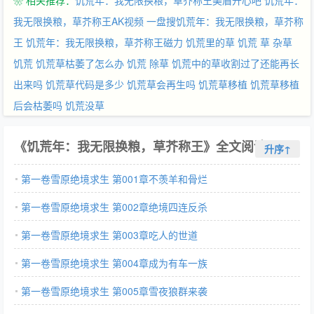
❀ 相关推荐：
饥荒年：我无限换粮，草芥称王美眉开心吧
饥荒年：
我无限换粮，草芥称王AK视频
一盘搜饥荒年：我无限换粮，草芥称
王
饥荒年：我无限换粮，草芥称王磁力
饥荒里的草
饥荒 草
杂草
饥荒
饥荒草枯萎了怎么办
饥荒 除草
饥荒中的草收割过了还能再长
出来吗
饥荒草代码是多少
饥荒草会再生吗
饥荒草移植
饥荒草移植
后会枯萎吗
饥荒没草
《饥荒年：我无限换粮，草芥称王》全文阅读
升序↑
第一卷雪原绝境求生 第001章不羡羊和骨烂
第一卷雪原绝境求生 第002章绝境四连反杀
第一卷雪原绝境求生 第003章吃人的世道
第一卷雪原绝境求生 第004章成为有车一族
第一卷雪原绝境求生 第005章雪夜狼群来袭