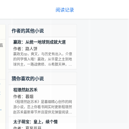
阅读记录
作者的其他小说
嬴政：从统一地球到成就大道
直
作者：路人饼
嬴政无cp，爽文，与历史有出入，介意
的同学慎入哦！嬴政，从华夏之主到地
球共主，一路战佛修、斗希腊天神，直
至统一整个地球，随后开辟混沌，成就
大道。
猜你喜欢的小说
一
程璟然赵苏禾
大
作者：暮烟
《程璟然赵苏禾》是暮烟精心创作的网
游小说，恋上你看书网实时更新程璟然
一
赵苏禾最新章节并且提供无弹窗阅读，
书友所发表的程璟然赵苏禾评论，并不
太子萌宝：皇上，续个情
代表恋上你看书网赞同或者支持程璟然
赵苏禾读者的观点。
作者：夏至花开