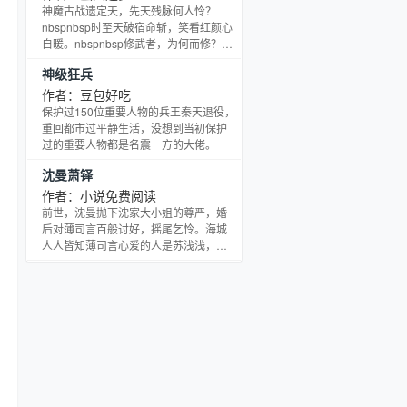
神魔古战遗定天，先天残脉何人怜？
nbspnbsp时至天破宿命斩，笑看红颜心
自暖。nbspnbsp修武者，为何而修？求
道者，何为大道？nbspnbsp且看一...
神级狂兵
作者：豆包好吃
保护过150位重要人物的兵王秦天退役，
重回都市过平静生活，没想到当初保护
过的重要人物都是名震一方的大佬。
沈曼萧铎
作者：小说免费阅读
前世，沈曼抛下沈家大小姐的尊严，婚
后对薄司言百般讨好，摇尾乞怜。海城
人人皆知薄司言心爱的人是苏浅浅，她
不过是个倒贴货。薄司言对她厌恶不
屑，在榨干她身上最后一丝价值之后，
任由她惨死在手术台上。重生一世，沈
曼一心只想离开薄司言，协议离婚后，
那个原本厌恶她入骨的丈夫却态度一百
八十度大转弯。面对死活跪求复婚的前
夫哥，沈曼转头扑进了他死对头的怀
抱。沈曼看到了吗？新欢！萧铎你好，
前辈。 协议到期，前妻改嫁死对