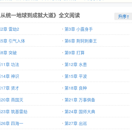
：从统一地球到成就大道》全文阅读
升序↑
2章 雷劫2
第3章 小露身手
第5章 引气入体
第6章 荆轲刺秦王
第8章 突破
第9章 打算
11章 功法
第12章 水患
14章 神识
第15章 平波
17章 贤才
第18章 良种
第20章 燕国灭
第21章 万事俱备
第23章 筑基雷劫
第24章 国师大典
第26章 四海一
第27章 出巡