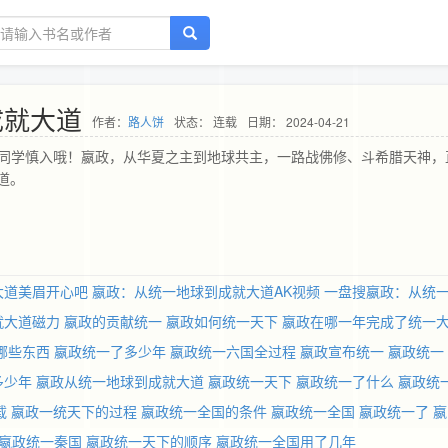
成就大道
作者：
路人饼
状态： 连载
日期： 2024-04-21
的同学慎入哦！嬴政，从华夏之主到地球共主，一路战佛修、斗希腊天神，
道。
大道美眉开心吧
嬴政：从统一地球到成就大道AK视频
一盘搜嬴政：从统
就大道磁力
嬴政的贡献统一
嬴政如何统一天下
嬴政在哪一年完成了统一
哪些东西
嬴政统一了多少年
嬴政统一六国全过程
嬴政宣布统一
嬴政统一
多少年
嬴政从统一地球到成就大道
嬴政统一天下
嬴政统一了什么
嬴政统
载
嬴政一统天下的过程
嬴政统一全国的条件
嬴政统一全国
嬴政统一了
嬴
嬴政统一秦国
嬴政统一天下的顺序
嬴政统一全国用了几年