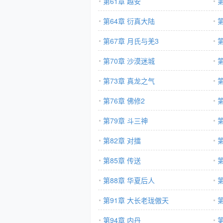
第61章 越安
第
第64章 衍真大陆
第67章 月氏与羌3
第70章 沙漠迷城
第73章 真龙之气
第76章 佛修2
第
第79章 斗三神
第
第82章 对擂
第
第85章 传送
第88章 华夏后人
第
第91章 大长老珑傲天
第94章 内丹