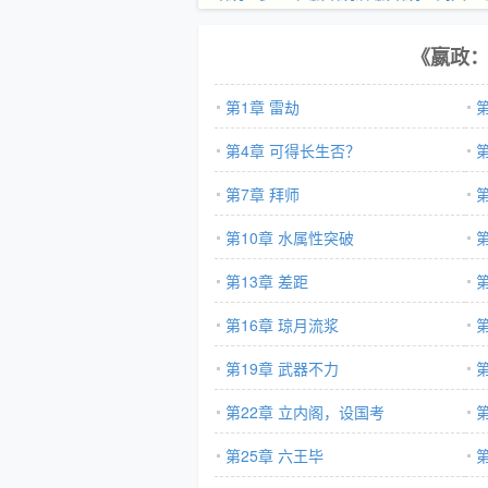
《嬴政
第1章 雷劫
第
第4章 可得长生否？
第7章 拜师
第10章 水属性突破
第
第13章 差距
第
第16章 琼月流浆
第
第19章 武器不力
第22章 立内阁，设国考
第25章 六王毕