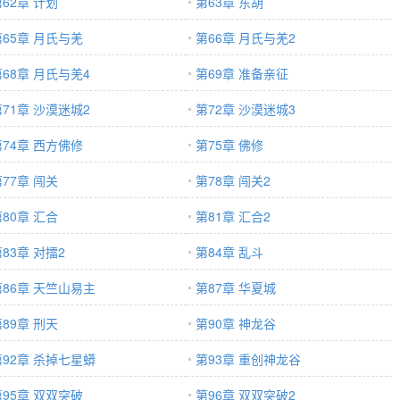
62章 计划
第63章 东胡
第65章 月氏与羌
第66章 月氏与羌2
第68章 月氏与羌4
第69章 准备亲征
第71章 沙漠迷城2
第72章 沙漠迷城3
第74章 西方佛修
第75章 佛修
77章 闯关
第78章 闯关2
80章 汇合
第81章 汇合2
83章 对擂2
第84章 乱斗
第86章 天竺山易主
第87章 华夏城
89章 刑天
第90章 神龙谷
第92章 杀掉七星蟒
第93章 重创神龙谷
第95章 双双突破
第96章 双双突破2