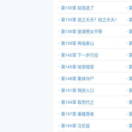
第130章 赵高逃了
第
第133章 逃之夭夭？桃之夭夭！
第
第136章 是谓男女平等
第139章 再临泰山
第
第142章 下一步行动
第145章 地宫暗室
第
第148章 集体诈尸
第
第151章 冥府入口
第
第154章 取而代之
第
第157章 重瞳尊者
第160章 汉尼拔
第