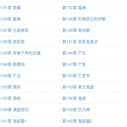
131章 堕魔
第132章 瘟神
134章 解毒
第135章 时隔多日的早朝
第137章 九鼎再现
第138章 青州鼎
140章 胡亥现
第141章 安条克来访
第143章 传承千年的古城
第144章 尸王
146章 陪葬物
第147章 尸变
149章 尸主
第150章 亡灵书
152章 冥府
第153章 冥王鬼堡
155章 邪修
第156章 鬼使
第158章 满载而归
第159章 巴力神
161章 海底墓1
第162章 海底墓2