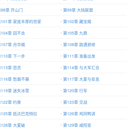
第98章 开山门
第99章 大陆联盟
第101章 家底丰厚的世家
第102章 藏宝阁
104章 回不去
第105章 九鼎
107章 月华阁
第108章 路遇邪修
110章 下一步
第111章 准备出发
113章 怨灵
第114章 与大军汇合
第116章 愁眉不展
第117章 大夏与安息
第119章 迷失冰雪
第120章 行军
122章 约束
第123章 交战
第125章 抵达巴克特拉
第126章 鸡同鸭讲
128章 大夏破
第129章 咸阳变