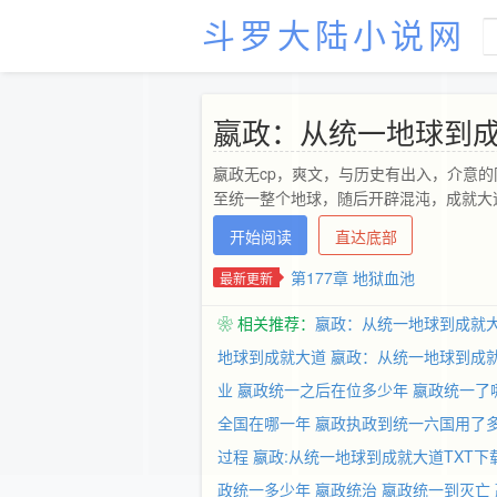
斗罗大陆小说网
嬴政：从统一地球到
嬴政无cp，爽文，与历史有出入，介意
至统一整个地球，随后开辟混沌，成就大
开始阅读
直达底部
第177章 地狱血池
最新更新
❀ 相关推荐：
嬴政：从统一地球到成就
地球到成就大道
嬴政：从统一地球到成
业
嬴政统一之后在位多少年
嬴政统一了
全国在哪一年
嬴政执政到统一六国用了
过程
嬴政:从统一地球到成就大道TXT下
政统一多少年
嬴政统治
嬴政统一到灭亡