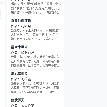
“柳顺，是不是连你也觉得，朕是一个心
狠的爹爹？”“陛下只是在用严厉的方式，
来管教小太子成材而已。”皇甫绝凄然一
笑，“这些漂亮话，说出去谁会信？”“每
秦杉杉白夜锦
当看到他那张与她一模一样的面孔，朕
就忍不住……想要狠狠折磨他。”柳顺心
作者：花铃月
下一惊，虽然皇上没有提及名字，可他
当她被男人宠上天的时候，同事跑到男
仍旧清清楚楚的知道对方口中的她，指
人那里告状了。 “领导，秦杉杉有后台，
的就是前太子妃——纳兰贞贞。
她一定用身体勾.引了公司某高层。” 男
人淡淡地说道：“恩，你猜得不错，因为
星空小巨人
那个高层，她的后台就是我，白夜锦。”
作者：说难行易
我是一颗小小的石头，我站在那里，站
在那如梦的花季，遥想山外青山楼外楼
的如花美眷，红尘繁华，我站在小楼上
夜夜伫立——有个诗人这样表白青春少
痴心常辜负
年的情怀：小楼一夜望星空。岁月如
歌，蓦然回首，苍山如海，残阳如血。
作者：阿拉蕾
有菁菁学子从微末中走来，一步步走向
她是萧家的养女，却被诬入狱，深爱的
无垠的星空。他…
人挽着白莲花到她面前，告诉她，深爱
是假的，还将其迫害致死。 一朝重生，
她终于擦亮了那瞎了一世的眼，傍上了
修武弄天
萧家最尊贵的男人，扯着他的大旗虐渣
虐狗，将这世界搅了个天翻地覆……
作者：萤火逐梦