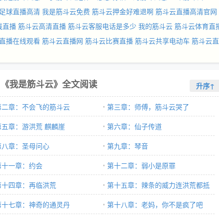
足球直播高清
我是筋斗云免费
筋斗云押金好难退啊
筋斗云直播高清官网
线直播
筋斗云高清直播
筋斗云客服电话是多少
我的筋斗云
筋斗云体育直
直播在线观看
筋斗云直播网
筋斗云比赛直播
筋斗云共享电动车
筋斗云直
《我是筋斗云》全文阅读
升序↑
第二章：不会飞的筋斗云
第三章：师傅，筋斗云哭了
第五章：游洪荒 麒麟崖
第六章：仙子传道
第八章：圣母问心
第九章：琴音
第十一章：约会
第十二章：弱小是原罪
第十四章：再临洪荒
第十五章：辣条的威力连洪荒都抵
第十七章：神奇的通灵丹
挡不住
第十八章：老妈，你不是疯了吧