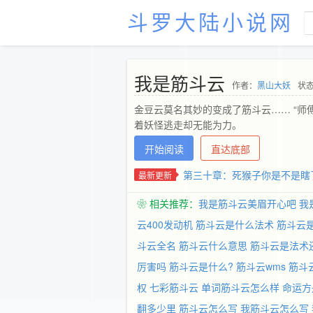
斗罗大陆小说网
我是筋斗云
作者：
黑山大妖
状态
金豆云莫名其妙的变成了筋斗云…… “师
着妖怪逃走却无能为力。
开始阅读
直达底部
第三十章：死猴子你是不是瞎
最新更新
❀ 相关推荐：
我是筋斗云美眉开心吧
我
云400发动机
筋斗云是什么法术
筋斗云
斗云全名
筋斗云什么意思
筋斗云是法术
厉害吗
筋斗云是什么?
筋斗云wms
筋斗
权
七彩筋斗云
单词筋斗云怎么样
命运方
翻多少里
筋斗云怎么写
我筋斗云怎么写