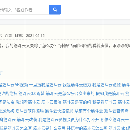
： 连载
日期： 2021-05-15
傅，我的筋斗云又失踪了怎么办？”孙悟空满脸纠结的看着唐僧，眼睁睁的
了
是筋斗云AK视频
一盘搜我是筋斗云
我是筋斗云磁力
我是筋斗云跑鞋
筋斗
是谁的绝技
筋斗云3.0跑鞋
筋斗云是怎么被召唤出来的
假如我是筋斗云
筋
还是法宝
我想看筋斗云
筋斗云表演
筋斗云是真的吗
我要看筋斗云
筋斗云
云是条狗
筋斗云软件骗局
筋斗云快递骗局
从前有个筋斗云
筋斗云查询降
舟筋斗云
筋斗云改装
我是筋斗云影视会员为什么打不开
孙悟空筋斗云一
我是筋斗云怎么写
筋斗云是什么意思
孙悟空的筋斗云怎么画
筋斗云nba