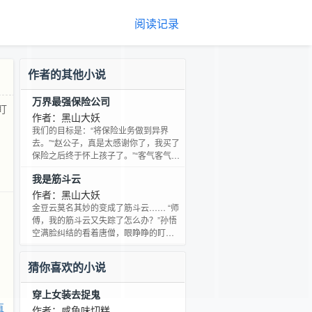
阅读记录
作者的其他小说
万界最强保险公司
盯
作者：黑山大妖
我们的目标是：“将保险业务做到异界
去。”“赵公子，真是太感谢你了，我买了
保险之后终于怀上孩子了。”“客气客气，
本公司最重承诺。”
我是筋斗云
作者：黑山大妖
金豆云莫名其妙的变成了筋斗云…… “师
傅，我的筋斗云又失踪了怎么办？”孙悟
空满脸纠结的看着唐僧，眼睁睁的盯着
妖怪逃走却无能为力。
猜你喜欢的小说
穿上女装去捉鬼
直
作者：咸鱼味切糕