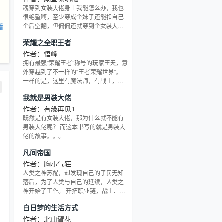
魂穿到女装大佬身上我能怎么办，我也
很绝望啊，至少穿成个妹子还能扣自己
播
个后空翻，但偏偏还就穿到个女装大佬
的身上！ 好罢，光当个女装大佬也就算
荣耀之全职王者
了，至少人美身材好，我还能接受，但
你特么让我穿着女装去猎鬼是几个意
作者：悟峰
思？？
拥有最强”荣耀王者”称号的玩家王天，意
外穿越到了不一样的“王者荣耀世界”。
一样的是，这里有魔法师，有战士，有
刺客…… 不一样的是，这里的人可以通
我就是男装大佬
过修炼，长生不老，开天辟地…… 穿越
过来的王天，继承了原主人全属性的特
作者：有缘再见1
点，从此他开启了一段不同寻常的“王者
既然是有女装大佬，那为什么就不能有
之路”！ 路人甲:“你叫什么名字？” 王天:
男装大佬呢？ 而这本书写的就是男装大
“我叫王天，人称王小二”。*^_^* 路人乙:
佬的故事。。。
“你的目标是什么？” 王天抬头望天:“我可
凡间帝国
是要成为王者的男
作者：胸小气狂
人类之神苏醒，却发现自己的子民无知
落后，为了人类与自己的延续，人类之
神开始了工作。 开拓职业链，战士、法
师、牧师、游荡者、巡林客、邪术师行
白日梦的生活方式
走大地…… 学习高精魔法，矮人机械，
窃取鼠人次元石，与森林精魄交流，驱
作者：北山臂花