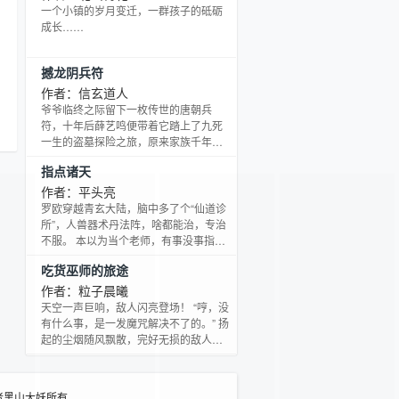
使亡灵，圣杯披甲，甚至Waaagh！ 重
一个小镇的岁月变迁，一群孩子的砥砺
新建立统治阶级，修改政策，鼓励生
成长……
育，重整军队，培养传奇领主…… 不老
不死的神将永远注视人类。 （书友群：
撼龙阴兵符
705913059）
作者：信玄道人
爷爷临终之际留下一枚传世的唐朝兵
符，十年后薛艺鸣便带着它踏上了九死
一生的盗墓探险之旅，原来家族千年守
护的秘密竟然是？封闭数千年的邪琅国
指点诸天
地宫中竟然发现了未亡人？东海荒岛之
上可怕的神秘生物究竟是？
作者：平头亮
罗欧穿越青玄大陆，脑中多了个“仙道诊
所”，人兽器术丹法阵，啥都能治，专治
不服。 本以为当个老师，有事没事指点
一下诸界大能，是件很容易的事儿，吃
吃货巫师的旅途
了几次亏才明白，坏人奸，好人得更
奸……
作者：粒子晨曦
天空一声巨响，敌人闪亮登场！ “哼，没
有什么事，是一发魔咒解决不了的。” 扬
起的尘烟随风飘散，完好无损的敌人与
敌人身后四分五裂的地面展现在吃货西
莫面前。 “如果有，那就是我打歪
了……”
者黑山大妖所有。