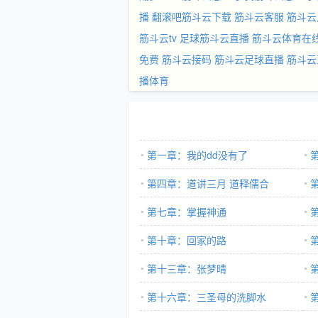
播
翻滚吧筋斗云下载
筋斗云客服
筋斗云
筋斗云tv
足球筋斗云直播
筋斗云体育在
免费
筋斗云接码
筋斗云足球直播
筋斗云
播体育
第一章：我的dd没有了
第四章：道讲三月 道释儒合
第七章：掌握神通
第十章：回家的路
第十三章：张梦晴
第十六章：三圣母的洗脚水